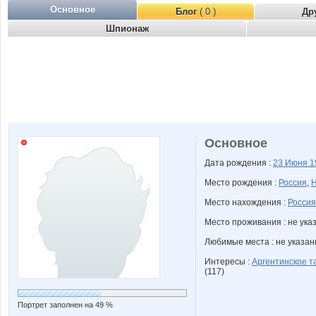
Основное
Блог
( 0 )
Др
Шпионаж
Основное
Дата рождения :
23 Июня
1
Место рождения :
Россия
,
Н
Место нахождения :
Россия
Место проживания : не ука
Любимые места : не указа
Интересы :
Аргентинское т
(117)
Портрет заполнен на 49 %