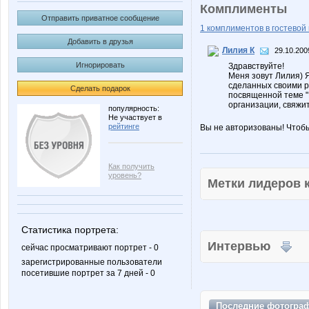
Комплименты
Отправить приватное сообщение
1 комплиментов в гостевой 
Добавить в друзья
Лилия К
29.10.200
Игнорировать
Здравствуйте!
Меня зовут Лилия) 
сделанных своими р
Сделать подарок
посвященной теме "Н
организации, свяжит
популярность:
Не участвует в
рейтинге
Вы не авторизованы! Чтоб
Как получить
уровень?
Метки лидеров
Статистика портрета:
Интервью
сейчас просматривают портрет - 0
зарегистрированные пользователи
посетившие портрет за 7 дней - 0
Последние
фотогра